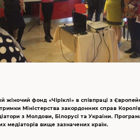
ий жіночий фонд «Чіріклі» в співпраці з Європ
тримки Міністерства закордонних справ Королів
діатори з Молдови, Білорусі та України. Програм
х медіаторів вище зазначених країн.