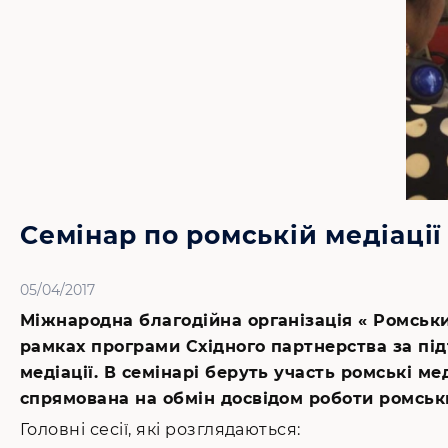
Семінар по ромській медіації
05/04/2017
Міжнародна благодійна організація « Ромськ
рамках програми Східного партнерства за під
медіації. В семінарі беруть участь ромські ме
спрямована на обмін досвідом роботи ромськи
Головні сесії, які розглядаються: