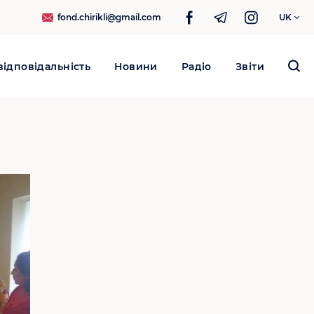
fond.chirikli@gmail.com
UK
ідповідальність
Новини
Радіо
Звіти
Search
for: