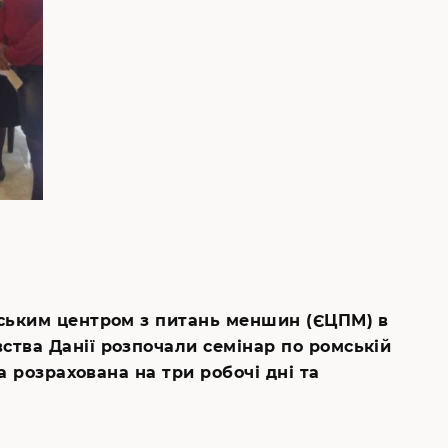
ейським центром з питань меншин (ЄЦПМ) в
ства Данії розпочали семінар по ромській
а розрахована на три робочі дні та