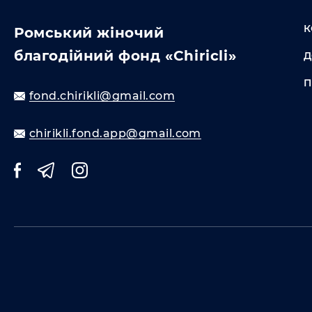
К
Ромський жіночий
благодійний фонд «Chiricli»
Д
П
fond.chirikli@gmail.com
chirikli.fond.app@gmail.com