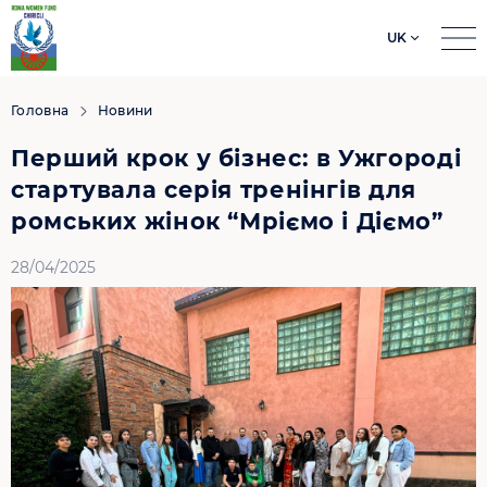
UK
Search
for:
Головна
Новини
Перший крок у бізнес: в Ужгороді
стартувала серія тренінгів для
ромських жінок “Мріємо і Діємо”
28/04/2025