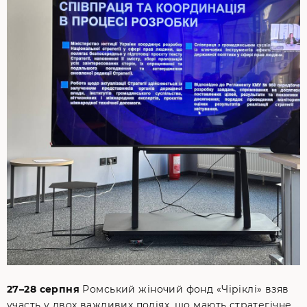
27–28 серпня
Ромський жіночий фонд «Чіріклі» взяв
участь у двох важливих подіях, що мають стратегічне