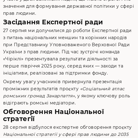
значення для формування державної політики у сфері
прав людини.
Засідання Експертної ради
27 серпня ми долучилися до роботи Експертної ради
з питань національних меншин та корінних народів
при Представнику Уповноваженого Верховної Ради
України з прав людини. Під час зустрічі команда
«Чіріклі» презентувала результати діяльності за
перше півріччя 2025 року, серед яких — заходи та
ініціативи, реалізовані за підтримки фонду.
Окрему увагу учасників привернула презентація
проміжних результатів проєкту
«Соціальний атлас
ромських громад Закарпаття»
, у якому ключову роль
відіграють ромські медіатори.
Обговорення Національної
стратегії
28 серпня відбулося експертне обговорення проєкту
Національної стратегії у сфері прав людини до 2035