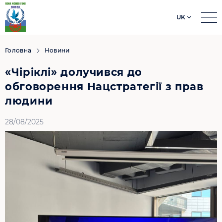
UK
Search
for:
Головна
Новини
«Чіріклі» долучився до
обговорення Нацстратегії з прав
людини
28/08/2025