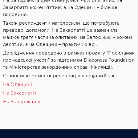
На Запоріжжі з цим стикнулися 48% опитаних, на
Закарпатті кожен пʼятий, а на Одещині – більше
половини.
Також респонденти наголосили, що потребують
правової допомоги. На Закарпатті це зазначила
майже третя частина опитаних, на Запоріжжі – кожен
десятий, а на Одещині – практично всі.
Дослідження проведено в рамках проєкту “Посилання
громадської участі” за підтримки Diaconess Foundation
та Міністерства закордонних справ Фінляндії.
Становище ромів-переселенців у воєнний час:
На Одещині
На Закарпатті
На Запоріжчині