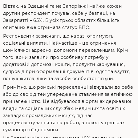
Відтак, на Одещині та на Запоріжжі майже кожен
другий респондент почуває себе у безпеці, на
Закарпатті – 65%. В усіх трьох областях більшість
опитаних вже отримала статус ВПО.
Респонденти зазначали, що наразі отримують
соціальні виплати. Найчастіше – це отримання
щомісячної адресної допомоги переселенцям. Крім
того, вони заявили про особливу потребу у
додатковій допомозі: кошти, продукти харчування,
супровід при оформленні документів, одяг та взуття,
пошук житла, ліки та засоби особистої гігієни.
Примітно, що ромські переселенці відчували до себе
або до своїх дітей упереджене ставлення за етнічною
приналежністю. Це відбувалося в органах державної
влади та соціальних службах, медичних та освітніх
закладах, громадських місцях, під час
працевлаштування та на роботі, а також у центрах
гуманітарної допомоги.