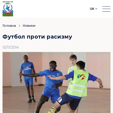
UK
Search
for:
Головна
Новини
Футбол проти расизму
10/11/2014