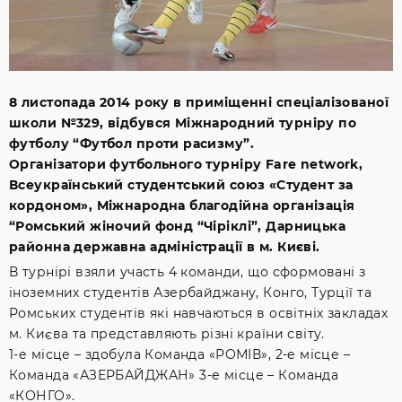
8 листопада 2014 року в приміщенні спеціалізованої
школи №329, відбувся Міжнародний турніру по
футболу “Футбол проти расизму”.
Організатори футбольного турніру Fare network,
Всеукраїнський студентський союз «Студент за
кордоном», Міжнародна благодійна організація
“Ромський жіночий фонд “Чіріклі”, Дарницька
районна державна адміністрації в м. Києві.
В турнірі взяли участь 4 команди, що сформовані з
іноземних студентів Азербайджану, Конго, Турції та
Ромських студентів які навчаються в освітніх закладах
м. Києва та представляють різні країни світу.
1-е місце – здобула Команда «РОМІВ», 2-е місце –
Команда «АЗЕРБАЙДЖАН» 3-е місце – Команда
«КОНГО».