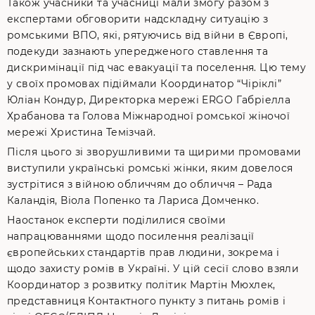
Також учасники та учасниці мали змогу разом з
експертами обговорити надскладну ситуацію з
ромськими ВПО, які, рятуючись від війни в Європі,
подекуди зазнають упередженого ставлення та
дискримінації під час евакуації та поселення. Цю тему
у своїх промовах підіймали Координатор “Чіріклі”
Юліан Кондур, Директорка мережі ERGO Габріелла
Храбанова та Голова Міжнародної ромської жіночої
мережі Христина Темізчай.
Після цього зі зворушливими та щирими промовами
виступили українські ромські жінки, яким довелося
зустрітися з війною обличчям до обличчя – Рада
Каландія, Віола Попенко та Лариса Домченко.
Наостанок експерти поділилися своїми
напрацюваннями щодо посилення реалізації
європейських стандартів прав людини, зокрема і
щодо захисту ромів в Україні. У цій сесії слово взяли
Координатор з розвитку політик Мартін Мюхлек,
представниця Контактного пункту з питань ромів і