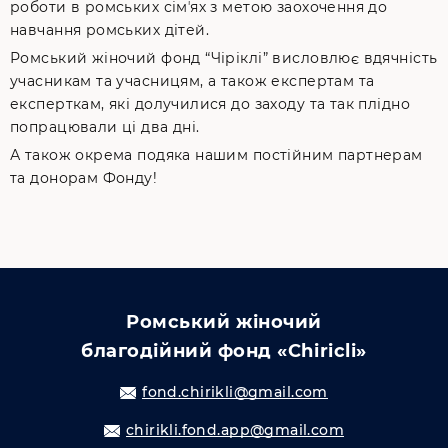
роботи в ромських сімʼях з метою заохочення до
навчання ромських дітей.
Ромський жіночий фонд “Чіріклі” висловлює вдячність
учасникам та учасницям, а також експертам та
експерткам, які долучилися до заходу та так плідно
попрацювали ці два дні.
А також окрема подяка нашим постійним партнерам
та донорам Фонду!
Ромський жіночий
благодійний фонд «Chiricli»
fond.chirikli@gmail.com
chirikli.fond.app@gmail.com