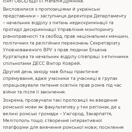
сінті ОБСЄ/БДІПЛ Наталія Думініка.
Висловилися з пропозиціями й українські
представники – заступниця директора Департаменту
– начальник відділу з питань недискримінації та
протидії дискримінації Управління моніторингу
рівноправності та свобод, прав національних меншин,
політичних та релігійних переконань Секретаріату
Уповноваженого ВРУ з прав людини Ельвіна
Курталієва та начальник відділу співпраці з етнічними
спільнотами ДЕСС Віктор Коврей.
Другий день заходу мав більш практичне
спрямування, адже учасники та учасниці в групах
опрацьовували питання освітніх прав ромів під час
війни та після її закінчення.
Зокрема, прозвучали такі пропозиції як введення
ромської мови як факультативу у тих регіонах, де є
великі ромські громади – Ужгород, Закарпаття,
Мелітополь тощо; створення інтерактивної
платформи для вивчення ромської мови; посилення