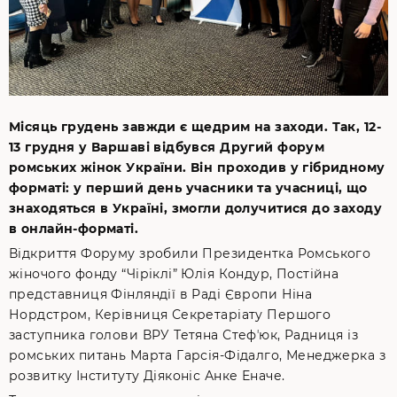
Місяць грудень завжди є щедрим на заходи. Так, 12-
13 грудня у Варшаві відбувся Другий форум
ромських жінок України. Він проходив у гібридному
форматі: у перший день учасники та учасниці, що
знаходяться в Україні, змогли долучитися до заходу
в онлайн-форматі.
Відкриття Форуму зробили Президентка Ромського
жіночого фонду “Чіріклі” Юлія Кондур, Постійна
представниця Фінляндії в Раді Європи Ніна
Нордстром, Керівниця Секретаріату Першого
заступника голови ВРУ Тетяна Стефʼюк, Радниця із
ромських питань Марта Гарсія-Фідалго, Менеджерка з
розвитку Інституту Діяконіс Анке Еначе.