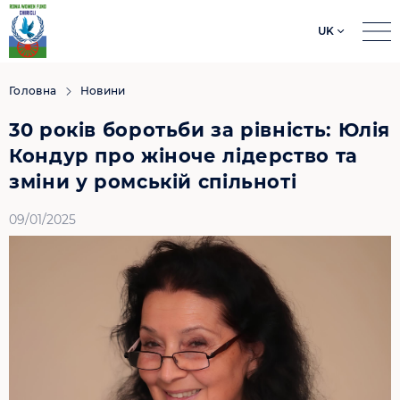
UK
Search
for:
Головна
Новини
30 років боротьби за рівність: Юлія
Кондур про жіноче лідерство та
зміни у ромській спільноті
09/01/2025