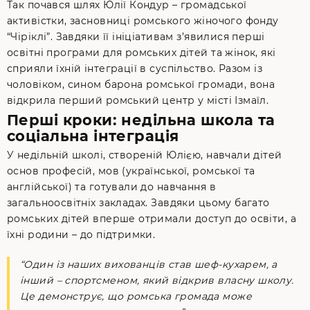
Так почався шлях Юлії Кондур – громадської
активістки, засновниці ромського жіночого фонду
“Чіріклі”. Завдяки її ініціативам з’явилися перші
освітні програми для ромських дітей та жінок, які
сприяли їхній інтеграції в суспільство. Разом із
чоловіком, сином барона ромської громади, вона
відкрила перший ромський центр у місті Ізмаїл.
Перші кроки: недільна школа та
соціальна інтеграція
У недільній школі, створеній Юлією, навчали дітей
основ професій, мов (української, ромської та
англійської) та готували до навчання в
загальноосвітніх закладах. Завдяки цьому багато
ромських дітей вперше отримали доступ до освіти, а
їхні родини – до підтримки.
“Один із наших вихованців став шеф-кухарем, а
інший – спортсменом, який відкрив власну школу.
Це демонструє, що ромська громада може